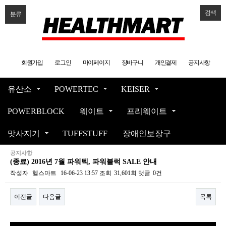
검색
분류
회원가입
로그인
마이페이지
장바구니
개인결제
공지사항
유산소
POWERTEC
KEISER
POWERBLOCK
웨이트
프리웨이트
맛사지기
TUFFSTUFF
장애인보장구
공지사항
(종료) 2016년 7월 파워텍, 파워블럭 SALE 안내
작성자
헬스마트
16-06-23 13:57
조회
31,601회
댓글
0건
이전글
다음글
목록
본문