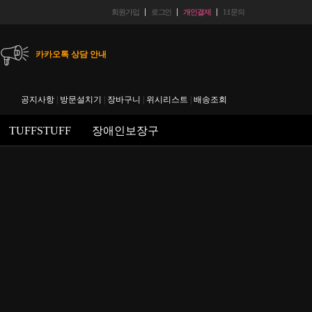
회원가입
로그인
개인결제
1:1문의
카카오톡 상담 안내
헬스마트 입금 계좌 안내
공지사항
|
방문설치기
|
장바구니
|
위시리스트
|
배송조회
에스크로 결재 후 취소시 수수료 안내
TUFFSTUFF
장애인보장구