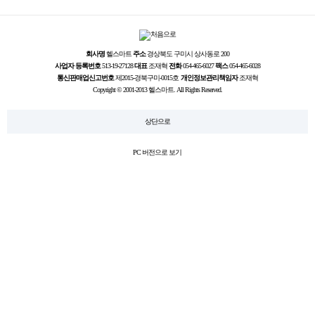
회사명
헬스마트
주소
경상북도 구미시 상사동로 200
사업자 등록번호
513-19-27128
대표
조재혁
전화
054-465-6027
팩스
054-465-6028
통신판매업신고번호
제2015-경북구미-0015호
개인정보관리책임자
조재혁
Copyright © 2001-2013 헬스마트. All Rights Reserved.
상단으로
PC 버전으로 보기