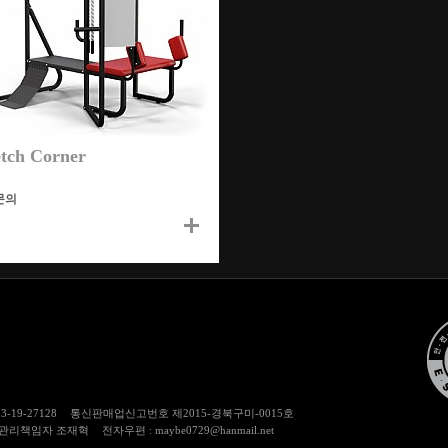
etch Corner
문의
기
본
설
명
13-19-27128
통신판매업신고번호
제2015-경북구미-0015호
관리책임자
조재혁
전자우편 : maybe0729@hanmail.net