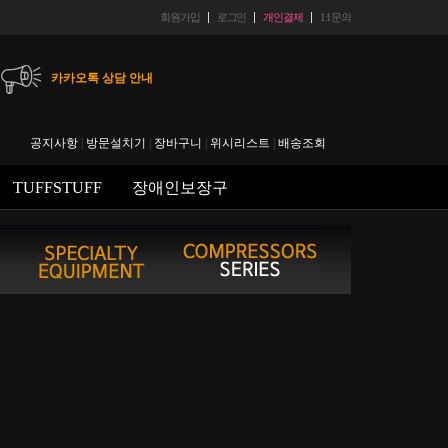
회원가입
로그인
개인결제
1:1문의
카카오톡 상담 안내
헬스마트 입금 계좌 안내
공지사항
|
방문설치기
|
장바구니
|
위시리스트
|
배송조회
에스크로 결재 후 취소시 수수료 안내
TUFFSTUFF
장애인보장구