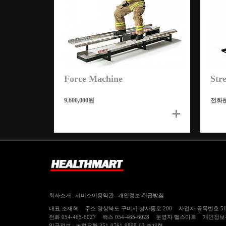
Force Machine
Str
9,600,000원
전화
기
본
설
명
회사소개
서비스이용약관
개인정보 취급방침
대표
조재혁
주소
경상북도 구미시 상사동로 200
사업자 등록번호
5
전화
054-465-6027
팩스
054-465-6028
운영자
헬스마트
개인정보
입금정보 : 농협은행 351-0761-9899-03 조재혁