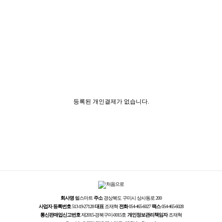
등록된 개인결제가 없습니다.
회사명
헬스마트
주소
경상북도 구미시 상사동로 200
사업자 등록번호
513-19-27128
대표
조재혁
전화
054-465-6027
팩스
054-465-6028
통신판매업신고번호
제2015-경북구미-0015호
개인정보관리책임자
조재혁