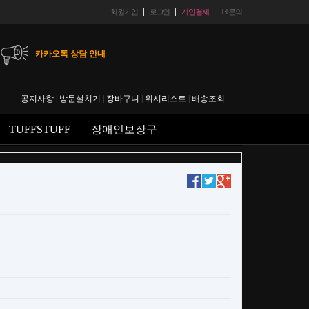
회원가입
로그인
개인결제
1:1문의
카카오톡 상담 안내
헬스마트 입금 계좌 안내
공지사항
|
방문설치기
|
장바구니
|
위시리스트
|
배송조회
에스크로 결재 후 취소시 수수료 안내
TUFFSTUFF
장애인보장구