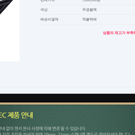
판매가격
1,800,000원
색상
무광블랙
배송비결제
착불택배
상품의 재고가 부족