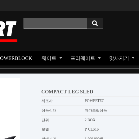
POWERBLOCK
웨이트
프리웨이트
맛사지기
COMPACT LEG SLED
제조사
POWERTEC
상품상태
자가조립상품
단위
2 BOX
모델
P-CLS16