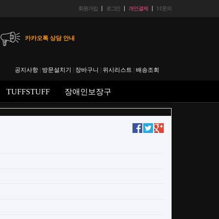
회원가입
로그인
개인결제
1:1문의
카카오톡 상담 안내
헬스마트 입금 계좌 안내
공지사항
|
방문설치기
|
장바구니
|
위시리스트
|
배송조회
에스크로 결재 후 취소시 수수료 안내
TUFFSTUFF
장애인보장구