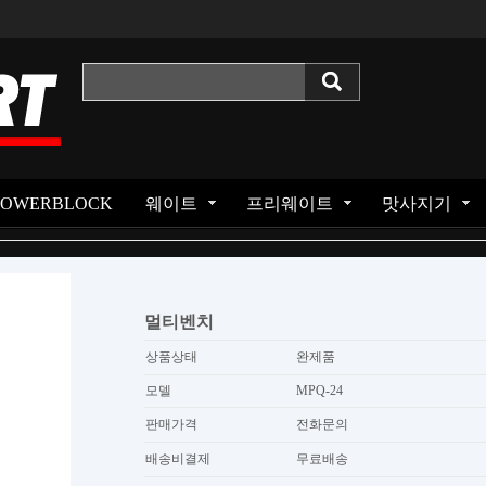
POWERBLOCK
웨이트
프리웨이트
맛사지기
멀티벤치
상품상태
완제품
모델
MPQ-24
판매가격
전화문의
배송비결제
무료배송