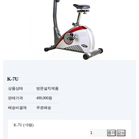
K-7U
상품상태
방문설치제품
판매가격
490,000원
배송비결제
무료배송
K-7U
(+0원)
증가
감소