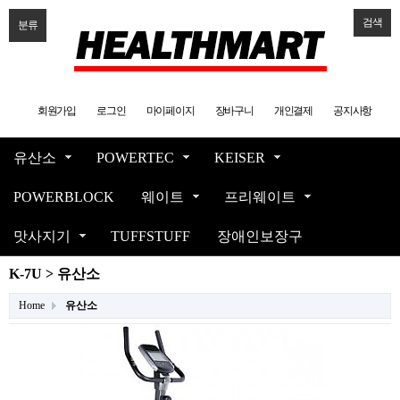
검색
분류
회원가입
로그인
마이페이지
장바구니
개인결제
공지사항
유산소
POWERTEC
KEISER
POWERBLOCK
웨이트
프리웨이트
맛사지기
TUFFSTUFF
장애인보장구
K-7U > 유산소
Home
유산소